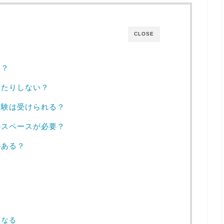
CLOSE
き？
ったりしない？
体験は受けられる？
のスペースが必要？
かある？
？
くなる