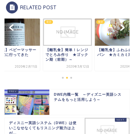
RELATED POST
育児
育児
育児】ベビーマッサー
【離乳食】簡単！レンジ
【離乳食】ふわふわ
教室に行ってきた
でとろみ作り ★ゴック
パン ★カミカミ期
ン期（前期）～
2020年2月11日
2020年3月12日
2020年6
DWE内職一覧 ～ディズニー英語シス
テムをもっと活用しよう～
ディスニー英語システム（DWE）は使
いこなせなくてもリスニング能力は上
が...