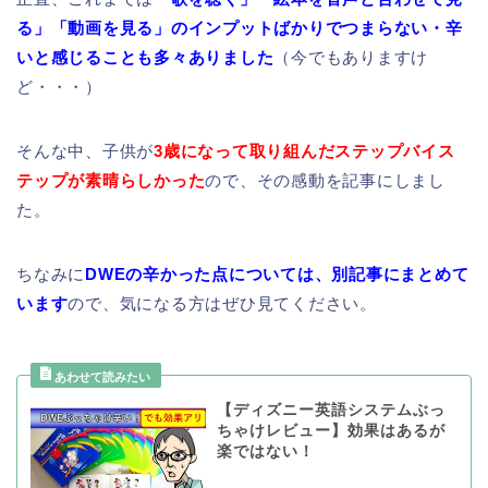
る」「動画を見る」のインプットばかりでつまらない・辛
いと感じることも多々ありました
（今でもありますけ
ど・・・）
そんな中、子供が
3
歳になって取り組んだステップバイス
テップが素晴らしかった
ので、その感動を記事にしまし
た。
ちなみに
DWEの辛かった点については、別記事にまとめて
います
ので、気になる方はぜひ見てください。
【ディズニー英語システムぶっ
ちゃけレビュー】効果はあるが
楽ではない！