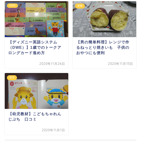
DWE
家事
【ディズニー英語システム
【男の簡単料理】レンジで作
（DWE）】1歳でのトークア
るねっとり焼きいも 子供の
ロングカード進め方
おやつにも便利
2020年11月26日
2020年11月15日
育児
【幼児教材】こどもちゃれん
じぷち 口コミ
2020年11月1日