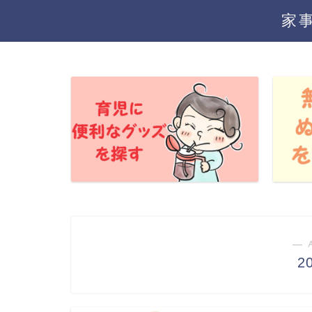
家
― 
2