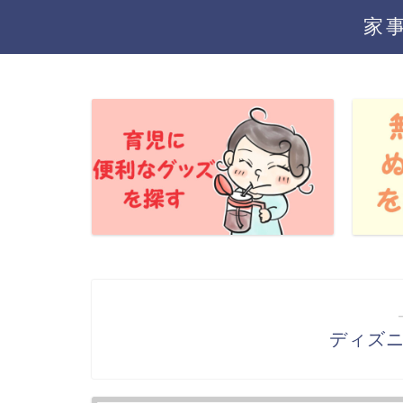
家
ディズ