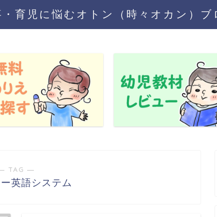
事・育児に悩むオトン（時々オカン）ブ
― TAG ―
ニー英語システム