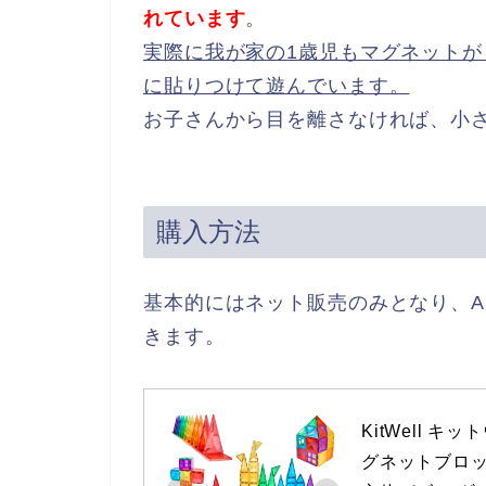
れています
。
実際に我が家の1歳児もマグネット
に貼りつけて遊んでいます。
お子さんから目を離さなければ、小
購入方法
基本的にはネット販売のみとなり、Am
きます。
KitWell 
グネットブロック