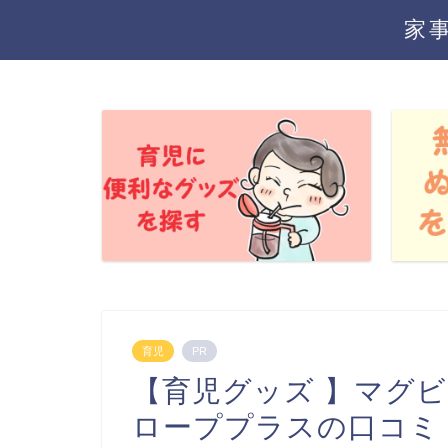
家
育児
PR
【育児グッズ 】マグ
ローププラスの口コミ