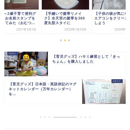
1歳～2歳子育て便利グ
【手縫いで腹帯リメイ
【子供の咳が気にな
ズ】お名前スタンプを
ク】水天宮の腹帯を360
エアコンをクリーニ
用してみた（おむつ...
度丸型スタイに
しよう
2021年3月1日
2020年1月24日
2020年9
【育児グッズ】ハサミ練習として「きっ
ちょん」を購入しました
【育児グッズ】日本語・英語併記のマグ
ネットカレンダー（万年カレンダー）
を...