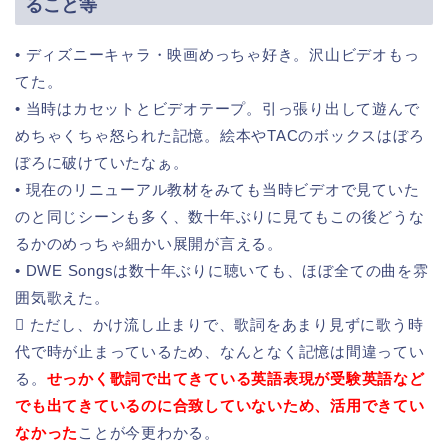
ること等
• ディズニーキャラ・映画めっちゃ好き。沢山ビデオもっ
てた。
• 当時はカセットとビデオテープ。引っ張り出して遊んで
めちゃくちゃ怒られた記憶。絵本やTACのボックスはぼろ
ぼろに破けていたなぁ。
• 現在のリニューアル教材をみても当時ビデオで見ていた
のと同じシーンも多く、数十年ぶりに見てもこの後どうな
るかのめっちゃ細かい展開が言える。
• DWE Songsは数十年ぶりに聴いても、ほぼ全ての曲を雰
囲気歌えた。
 ただし、かけ流し止まりで、歌詞をあまり見ずに歌う時
代で時が止まっているため、なんとなく記憶は間違ってい
る。
せっかく歌詞で出てきている英語表現が受験英語など
でも出てきているのに合致していないため、活用できてい
なかった
ことが今更わかる。