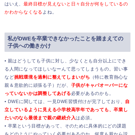
はいえ、
最終目標が見えないと日々自分が何をしているの
かわからなくなる
よね。
私がDWEを卒業できなかったことを踏まえての
子供への働きかけ
• 親はどうしても子供に対し、少なくとも自分以上にでき
る人間になってほしいなーんて思ってしまうもの。習い事
など
挑戦環境を過剰に整えてしまいがち
（特に教育熱心な
親＆意欲的に頑張る子）だが、
子供がキャパオーバーにな
っていないかは調整してあげる
必要があるのかも。
• DWEに関しては、一見DWE習慣付けが完了しており、
自
立しているように見える小学校高学年であっても、卒業し
たいのなら最後まで親の継続介入
は必須。
• 卒業という目標があって、そのために具体的にどの課題
をどのようにやっていく必要があるのか、何度も親から説