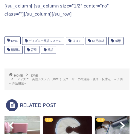
[/su_column] [su_column size=”1/2″ center=”no”
class=””][/su_column][/su_row]
DWE
ディズニー英語システム
口コミ
幼児教材
感想
活用法
育児
英語
HOME
DWE
ディズニー英語システム（DWE）元ユーザーの取組み・後悔・反省点 ～子供
への活用法～
RELATED POST
育児
育児