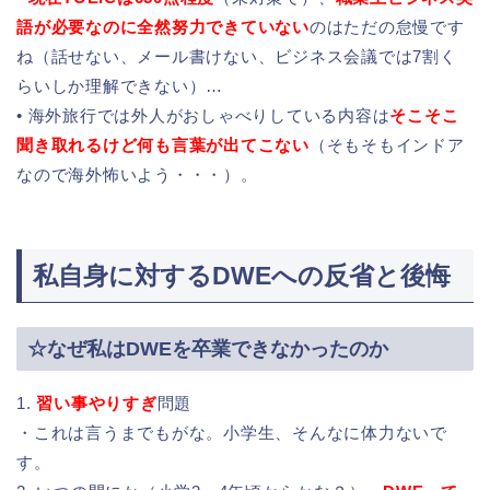
語が必要なのに全然努力できていない
のはただの怠慢です
ね（話せない、メール書けない、ビジネス会議では7割く
らいしか理解できない）…
• 海外旅行では外人がおしゃべりしている内容は
そこそこ
聞き取れるけど何も言葉が出てこない
（そもそもインドア
なので海外怖いよう・・・）。
私自身に対するDWEへの反省と後悔
☆なぜ私はDWEを卒業できなかったのか
1.
習い事やりすぎ
問題
・これは言うまでもがな。小学生、そんなに体力ないで
す。