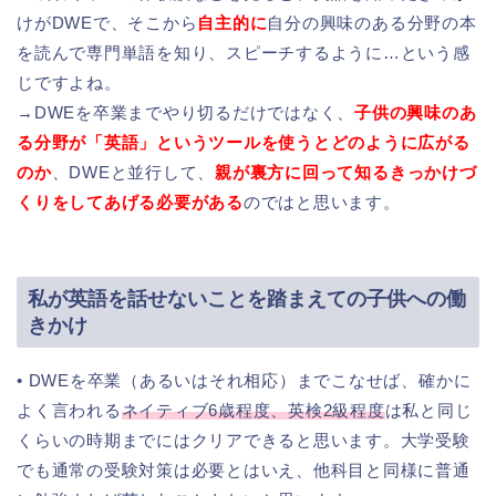
けがDWEで、そこから
自主的に
自分の興味のある分野の本
を読んで専門単語を知り、スピーチするように…という感
じですよね。
→DWEを卒業までやり切るだけではなく、
子供の興味のあ
る分野が「英語」というツールを使うとどのように広がる
のか
、DWEと並行して、
親が裏方に回って知るきっかけづ
くりをしてあげる必要がある
のではと思います。
私が英語を話せないことを踏まえての子供への働
きかけ
• DWEを卒業（あるいはそれ相応）までこなせば、確かに
よく言われる
ネイティブ6歳程度、英検2級程度
は私と同じ
くらいの時期までにはクリアできると思います。大学受験
でも通常の受験対策は必要とはいえ、他科目と同様に普通