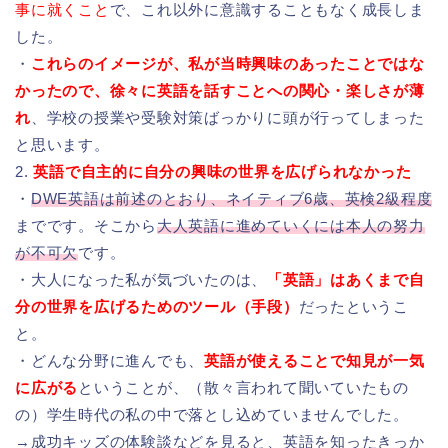
事に就くこと
で、これ以外に意識することもなく成長しま
した。
・
これらのイメージが、私が当時興味のあったことではな
かったので、徐々に英語を話すことへの関心・楽しさが薄
れ
、学校の授業や受験対策ばっかりに頭が行ってしまった
と思います。
2.
英語で自主的に自分の興味の世界を広げられなかった
・
DWE英語は前述のとおり、ネイティブ6歳、英検2級程度
までです。そこから
大人英語に進めていくには本人の努力
が不可欠
です。
・大人になった私が気づいたのは、
「英語」はあくまで自
分の世界を広げるためのツール（手段）
だったというこ
と。
・どんな分野に進んでも、
英語が使えることで知見が一気
に広がる
ということが、（散々言われて聞いていたもの
の）学生時代の私の中で落とし込めていませんでした。
→成功キッズの体験談などを見ると、英語を知ったきっか