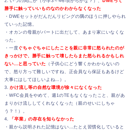
2. いつの間にか（小学3～4年頃からかな？）、
DWEって
勝手に触っていいものなのかわからなくなった
・DWEセットがだんだんリビングの隅のほうに押しやられ
ていった記憶。
・オカンの母親がパートに出だして、あまり家にいなくな
った。
・一度
ぐちゃぐちゃにしたことを親に非常に怒られたのが
きっかけで、勝手に触って壊したらまた怒られるかもしれ
ない…と思っていた
（子供心にどう響くかわからないの
で、怒り方って難しいですね、正会員なら保証もあるけど
大事にはしてほしいよね…）。
3.
かけ流し等の自然な環境が徐々になくなった
・WFC会員をやめて、週1のTEもなくなったこと、親があ
まりかけ流ししてくれなくなった（親のせいにしちゃ
う？！）。
4.
「卒業」の存在を知らなかった
・親から説明された記憶はない…たとえ習慣化していると