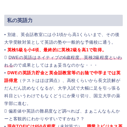
私の英語力
• 別途、英会話教室には小1頃から高1くらいまで、その後
大学受験対策として英語の塾や一般的な予備校に通う。
•
英検5級を小4頃、最終的に英検2級を高1で取得。

DWEの英語はネイティブの6歳程度、英検2級程度といわ
れる
ので成果としてはまぁ妥当なのかな・・・
•
DWEの英語力貯金と英会話教室等のお陰で中学までは英
語得意
（テストはほぼ満点）、高校くらいから長文読解が
だんだん読めなくなるが、大学入試で大幅に足を引っ張る
科目というわけでもなくどうにか乗り切り、国立大学の薬
学部に進む。
 偏差値や英語の難易度など調べれば、まぁこんなもんか
ーと客観的にわかりやすいですかね？？
•
現在TOEICは650点程度
（未対策で）、
職業上ビジネス英