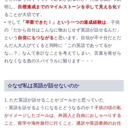
明し、
目標達成までのマイルストーンを示して見える化
す
ることが大切です。
• そして
「卒業できた！」という一つの達成経験は
、子供
の「だから自分はこんなに物おじせず英語が話せるんだ」
という
自信にもつながる
と思います。自信が不十分だとだ
んだん大人びてくると同時に「この英語であってるか
な…？」なんて余計なことを考えてしまい、言葉を発せら
れなくなる負のスパイラルに陥ります・・・
☆なぜ私は英語が話せないのか
1. ただ英語が話せることがゴールかと思っていた
・英語を話せるようになるとどうなるのか？
子供の頃の私
がイメージしたゴールは、外国人と自由におしゃべりする
こと、留学や海外旅行に行くこと、通訳や英語教師のお仕