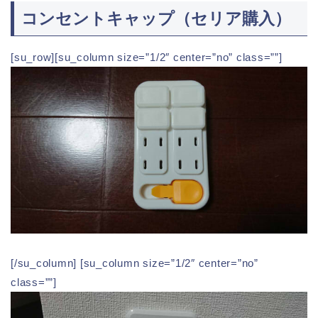
コンセントキャップ（セリア購入）
[su_row][su_column size=”1/2″ center=”no” class=””]
[/su_column] [su_column size=”1/2″ center=”no”
class=””]