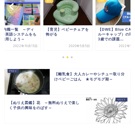
E
DWE
育児
WE内職一覧 ～ディ
【育児】ベビーチェアを
【DWE】Blue CA
ニー英語システムをも
怖がる
ルーキャップ）の取得
と活用しよう～
3歳での課題...
2022年10月13日
2020年5月5日
2022年9月
【離乳食】大人カレーやシチュー取り分
けベビーごはん ★モグモグ期～
【ぬりえ図鑑】花 ～無料ぬりえで楽し
く子供の興味をのばす～