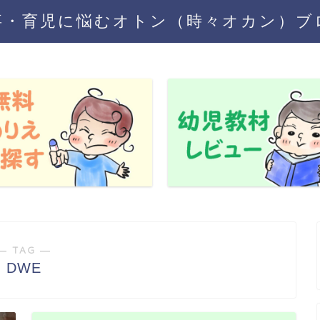
事・育児に悩むオトン（時々オカン）ブ
― TAG ―
DWE