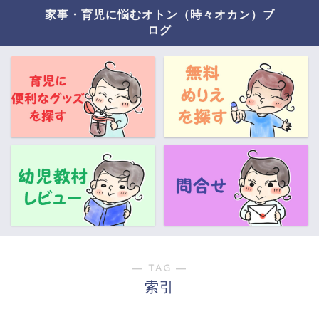
家事・育児に悩むオトン（時々オカン）ブ
ログ
― TAG ―
索引