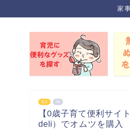
家
育児
PR
【0歳子育て便利サイト
deli）でオムツを購入