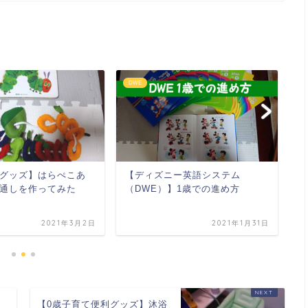
DWE
D
グッズ】はらぺこあ
【ディズニー英語システム
子
通しを作ってみた
（DWE）】1歳での進め方
学
2021年3月2日
2021年1月31日
ス
【0歳子育て便利グッズ】沐浴