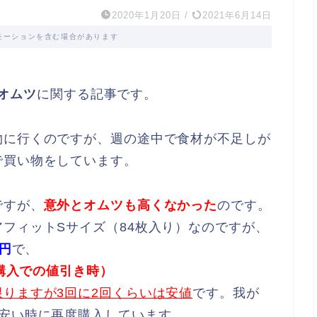
2020年1月20日
/
2021年6月14日
モーションを含む場合があります
とオムツ
に関する記事です。
物に行くのですが、週の途中で食材が不足しが
で買い物をしています。
ですが、
意外とオムツも高くなかった
のです。
フィットSサイズ（84枚入り）なのですが、
8円
で、
個購入での値引き時）
りますが3回に2回くらいは安値
です。我が
ら安い時に再度購入しています。