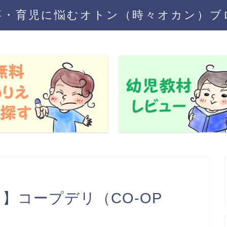
事・育児に悩むオトン（時々オカン）ブ
】コープデリ（CO-OP