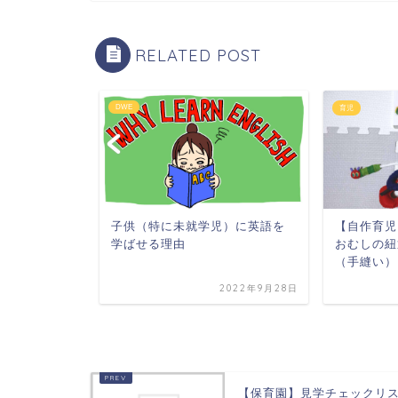
RELATED POST
DWE
育児
ステム
子供（特に未就学児）に英語を
【自作育児
の進め方
学ばせる理由
おむしの紐
（手縫い）
2021年1月31日
2022年9月28日
【保育園】見学チェックリ