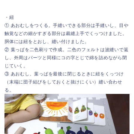
・紐
① あおむしをつくる。手縫いできる部分は手縫いし、目や
触覚などの細かすぎる部分は裁縫上手でくっつけました。
胴体には紐をとおし、縫い付けました。
② 葉っぱを二色刷りで作成。二色のフェルトは波縫いで返
し、外周はパーツと同様にコの字とじで綿を詰めながら閉
じていく。
③ あおむし、葉っぱを最後に閉じるときに紐をくっつけ
（末端に団子結びをしておくと抜けにくい）縫い合わせ
る。