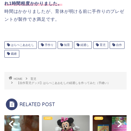
れ1時間程度かかりました。
時間はかかりましたが、育休が明ける前に手作りのプレゼ
ントが製作でき満足です。
はらぺこあおむし
手作り
知育
紐通し
育児
自作
裁縫
HOME
育児
【自作育児グッズ】はらぺこあおむしの紐通しを作ってみた（手縫い）
RELATED POST
DWE
DWE