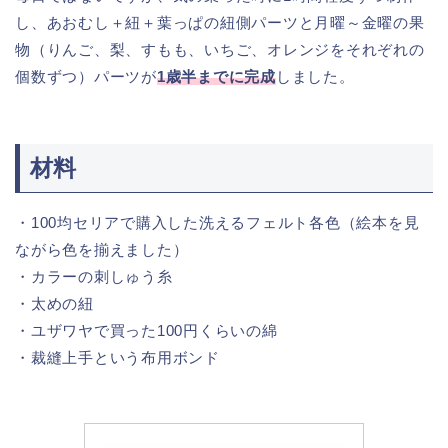
し、あおむし＋紐＋葉っぱの紐側パーツと月曜～金曜の果
物（りんご、梨、すもも、いちご、オレンジをそれぞれの
個数ずつ）パーツが
1歳半までに完成
しました。
材料
・100均セリアで購入した洗えるフェルト各色（絵本を見
ながら色を揃えました）
・カラーの刺しゅう糸
・太めの紐
・ユザワヤで買った100円くらいの綿
・裁縫上手という布用ボンド