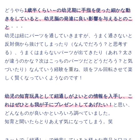
どうやら
1歳半くらい～の幼児期に手指を使った細かな動
きをしていると、幼児脳の発達に良い影響を与えるとのこ
と
・・・
幼児は紐にパーツを通していきますが、うまく通さないと
反対側から抜けてしまったり（なんでだろう？と思考す
る）、うまくはまらないパーツが出てきたり（あれ？太さ
が違うのかな？次はこっちのパーツだとどうだろう？と気
づいたり）なんていう経験を重ね、頭をフル回転させて楽
しく賢くなっていくようなのです！
幼児の知育玩具として紐通しがよいとの情報を入手し、こ
れはぜひとも我が子にプレゼントしてあげたい！
と思い、
どんなものが良いかといろいろ調べていました。
知育と聞いたらとりあえず気になってしまう。笑
ネットで「紐通し」で検索していると様々な商品と口コミ