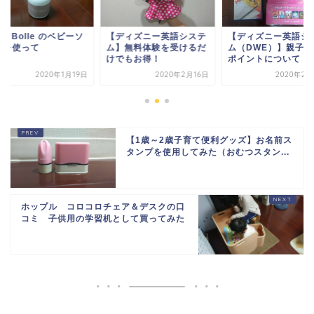
lci Bolle のベビーソ
【ディズニー英語システ
【ディズニー英語シ
プを使って
ム】無料体験を受けるだ
ム（DWE）】親子2
けでもお得！
ポイントについて
2020年1月19日
2020年2月16日
2020年2月
【1歳～2歳子育て便利グッズ】お名前ス
タンプを使用してみた（おむつスタン...
ホップル コロコロチェア＆デスクの口
コミ 子供用の学習机として買ってみた