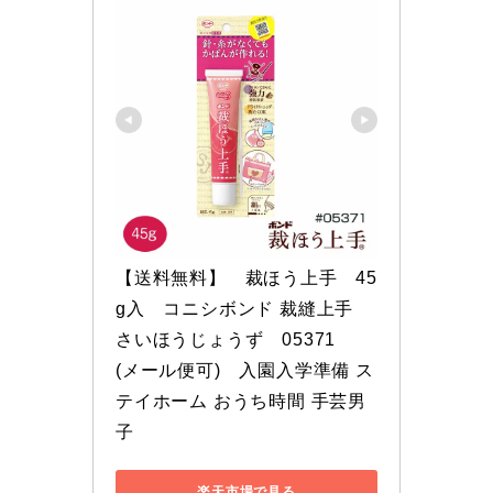
【送料無料】　裁ほう上手　45
g入　コニシボンド 裁縫上手　
さいほうじょうず　05371　
(メール便可)　入園入学準備 ス
テイホーム おうち時間 手芸男
子
楽天市場で見る