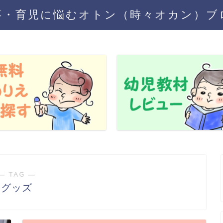
事・育児に悩むオトン（時々オカン）ブ
― TAG ―
グッズ