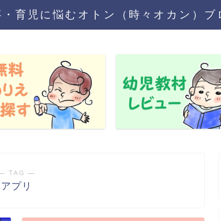
事・育児に悩むオトン（時々オカン）ブ
― TAG ―
アプリ