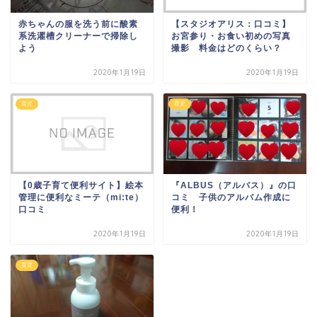
赤ちゃんの服を洗う前に酸素
【スタジオアリス：口コミ】
系洗濯槽クリーナーで掃除し
お宮参り・お食い初めの写真
よう
撮影 料金はどのくらい？
2020年1月19日
2020年1月19日
育児
育児
【0歳子育て便利サイト】絵本
『ALBUS（アルバス）』の口
管理に便利なミーテ（mi:te）
コミ 子供のアルバム作成に
口コミ
便利！
2020年1月19日
2020年1月19日
育児