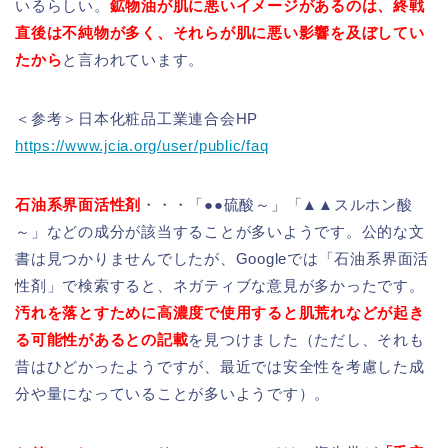
いるらしい。
鉱物油が肌に悪いイメージがあるのは、終戦
直後は不純物が多く、それらが肌に悪い影響を及ぼしてい
たから
と言われています。
＜参考＞日本化粧品工業連合会HP
https://www.jcia.org/user/public/faq
石油系界面活性剤
・・・「●●硫酸～」「▲▲スルホン酸
～」などの成分が該当することが多いようです。公的な文
書は見つかりませんでしたが、Googleでは「石油系界面活
性剤」で検索すると、ネガティブな意見が多かったです。
汚れを落とすために高濃度で使用すると肌荒れなどが起き
る可能性があるとの記載
を見つけました（ただし、それも
昔はひどかったようですが、最近では安全性を考慮した成
分や量になっていることが多いようです）。