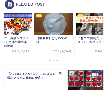
RELATED POST
E
育児
育児
ィスニー英語システム
【離乳食】はじめての一
子育てで便利だった
DWE）と他の幼児英
口
スメ100均グッズま
教材の比較
2022年10月9日
2020年1月26日
2020年7
『ALBUS（アルバス）』の口コミ 子
供のアルバム作成に便利！