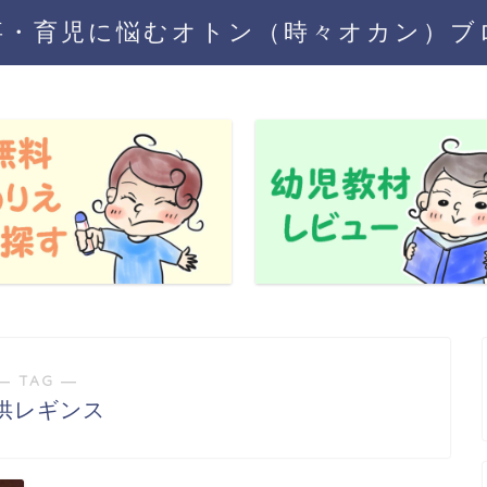
事・育児に悩むオトン（時々オカン）ブ
― TAG ―
供レギンス