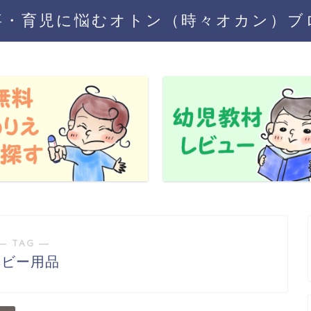
事・育児に悩むオトン（時々オカン）ブ
― TAG ―
ベビー用品