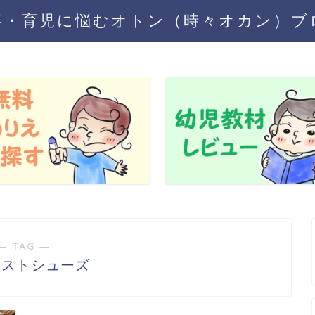
事・育児に悩むオトン（時々オカン）ブ
― TAG ―
ーストシューズ