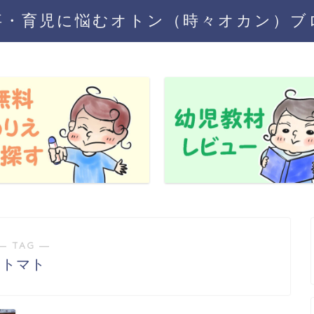
事・育児に悩むオトン（時々オカン）ブ
― TAG ―
トマト