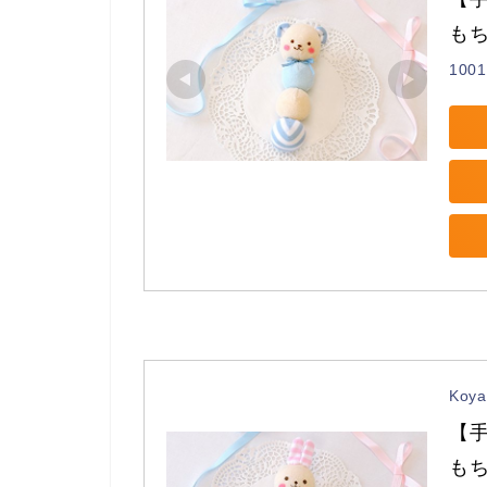
もち
1001
Koy
【
もち