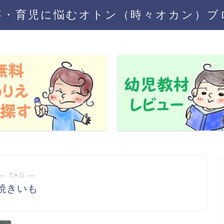
事・育児に悩むオトン（時々オカン）ブ
― TAG ―
焼きいも