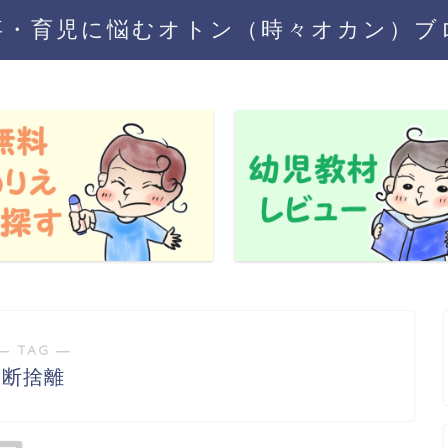
事・育児に悩むオトン（時々オカン）ブ
― TAG ―
断捨離