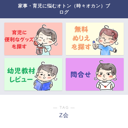
家事・育児に悩むオトン（時々オカン）ブ
ログ
― TAG ―
Z会