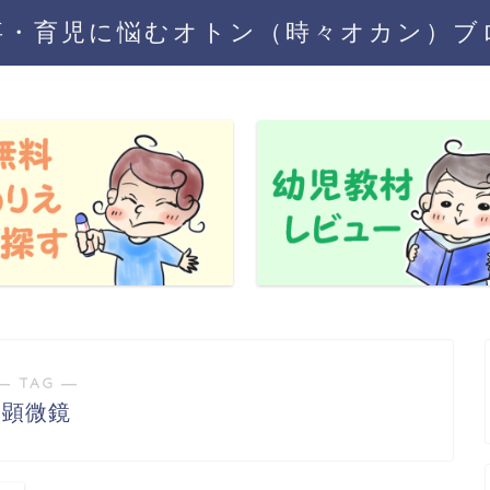
事・育児に悩むオトン（時々オカン）ブ
― TAG ―
顕微鏡