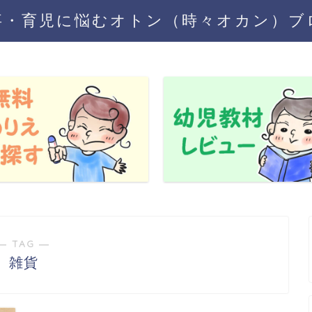
事・育児に悩むオトン（時々オカン）ブ
― TAG ―
雑貨